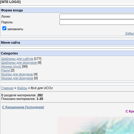
[
SITE LOGO
]
Форма входа
Логин:
Пароль:
запомнить
Забыл
Меню сайта
Categories
Шаблоны для сайтов
[177]
Шаблоны для форумов
[9]
Иконки групп
[90]
Ранги
[2]
Кнопки для форумов
[4]
Иконки для форумов
[0]
Главная
»
Файлы
» Всё для UCOz
В разделе материалов
:
282
Показано материалов
:
1-20
С Крещением Господнем!
С Кр