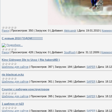
Ранги
|
Просмотров:
350
|
Загрузок:
0
|
Добавил:
Aleksandr
|
Дата:
19.01.2010
|
Коммент
С новым 2010 ГОДОМ!!!!!!!!!!!
Подробнее...
Ранги
|
Просмотров:
428
|
Загрузок:
0
|
Добавил:
SoulRush
|
Дата:
31.12.2009
|
Коммент
Kino Gidrogen Dle to Ucoz ( Rip hakersMD )
Шаблоны для сайтов
|
Просмотров:
397
|
Загрузок:
184
|
Добавил:
SAPER
|
Дата:
18.12
rip blackcat.or.kz
Шаблоны для сайтов
|
Просмотров:
361
|
Загрузок:
246
|
Добавил:
SAPER
|
Дата:
18.12
Counter с рабочим конструктором
Шаблоны для сайтов
|
Просмотров:
395
|
Загрузок:
184
|
Добавил:
SAPER
|
Дата:
18.12
1 шаблон от k23
Шаблоны для сайтов
|
Просмотров:
365
|
Загрузок:
179
|
Добавил:
SAPER
|
Дата:
18.12