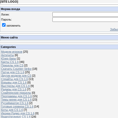
[
SITE LOGO
]
Форма входа
Логин:
Пароль:
запомнить
Забыл
Меню сайта
Categories
Модели игроков
[25]
Античиты
[6]
Юзер бары
[1]
Карты CS 1.6
[46]
Прицелы для CS
[2]
Скачать Counter-Strike
[18]
Патчи для CS 1.6
[25]
Другие модели для CS
[2]
Спрайты для CS 1.6
[13]
Взрывы для CS 1.6
[0]
Выстрелы для CS 1.6
[9]
Радары для CS 1.6
[7]
Снайперские прицелы
[0]
Программы для CS 1.6
[15]
Темы меню для CS 1.6
[23]
Русификатор CS 1.6
[2]
Готовые сервера CS 1.6
[14]
Боты для CS 1.6
[7]
Иконки Радио для CS 1.6
[0]
Видео(мувики) CS 1.6
[24]