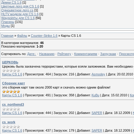
Демки CS 1.6
[1]
Цветные лого для CS 1.6
[1]
Одноцветное лого сs
[1]
HLTV модели для CS 1.6
[1]
Waypoint'ы для CS 1.6
[56]
Плагины
[131]
Моды
[1]
Главная
»
Файлы
»
Counter-Strike 1.6
» Карты CS 1.6
В категории материалов
:
46
Показано материалов
:
1-20
Сортировать по
:
Дате
·
Названию
·
Рейтингу
·
Комментариям
·
Загрузкам
·
Просмот
ЦЕРКОВЬ
Церковь была захвачена террористами, которые взяли заложников. Вам необходимо о
Карты CS 1.6
|
Просмотров:
464
|
Загрузок:
216
|
Добавил:
Asmodey
|
Дата:
20.02.2010
Сборник карт
это сборник карт там около 2000 карт и скачать можно одним файлом!
Карты CS 1.6
|
Просмотров:
491
|
Загрузок:
358
|
Добавил:
KuBu
|
Дата:
15.02.2010
|
Ко
cs_northend3
Карты CS 1.6
|
Просмотров:
444
|
Загрузок:
202
|
Добавил:
SAPER
|
Дата:
18.12.2009
|
cs_work
Карты CS 1.6
|
Просмотров:
437
|
Загрузок:
179
|
Добавил:
SAPER
|
Дата:
18.12.2009
|