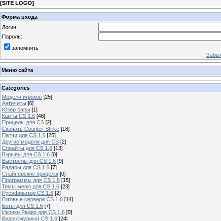
[
SITE LOGO
]
Форма входа
Логин:
Пароль:
запомнить
Забыл
Меню сайта
Categories
Модели игроков
[25]
Античиты
[6]
Юзер бары
[1]
Карты CS 1.6
[46]
Прицелы для CS
[2]
Скачать Counter-Strike
[18]
Патчи для CS 1.6
[25]
Другие модели для CS
[2]
Спрайты для CS 1.6
[13]
Взрывы для CS 1.6
[0]
Выстрелы для CS 1.6
[9]
Радары для CS 1.6
[7]
Снайперские прицелы
[0]
Программы для CS 1.6
[15]
Темы меню для CS 1.6
[23]
Русификатор CS 1.6
[2]
Готовые сервера CS 1.6
[14]
Боты для CS 1.6
[7]
Иконки Радио для CS 1.6
[0]
Видео(мувики) CS 1.6
[24]