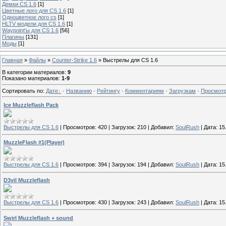
Демки CS 1.6
[1]
Цветные лого для CS 1.6
[1]
Одноцветное лого сs
[1]
HLTV модели для CS 1.6
[1]
Waypoint'ы для CS 1.6
[56]
Плагины
[131]
Моды
[1]
Главная
»
Файлы
»
Counter-Strike 1.6
» Выстрелы для CS 1.6
В категории материалов
:
9
Показано материалов
:
1-9
Сортировать по
:
Дате
·
Названию
·
Рейтингу
·
Комментариям
·
Загрузкам
·
Просмот
Ice Muzzleflash Pack
Выстрелы для CS 1.6
|
Просмотров:
420
|
Загрузок:
210
|
Добавил:
SoulRush
|
Дата:
15
MuzzleFlash #1(Player)
Выстрелы для CS 1.6
|
Просмотров:
394
|
Загрузок:
194
|
Добавил:
SoulRush
|
Дата:
15
D3vil Muzzleflash
Выстрелы для CS 1.6
|
Просмотров:
430
|
Загрузок:
243
|
Добавил:
SoulRush
|
Дата:
15
Swirl Muzzleflash + sound