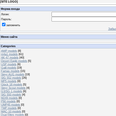
[
SITE LOGO
]
Форма входа
Логин:
Пароль:
запомнить
Забыл
Меню сайта
Categories
AWP models
[8]
m4a1 models
[61]
AK-47 models
[40]
Desert Eagle models
[5]
USP models
[6]
Galil models
[19]
Famas models
[15]
Steyr AUG models
[19]
SIG 552 models
[26]
MP5 models
[0]
Glock 18 models
[5]
Steyr Scout models
[4]
G3/SG-1 models
[6]
SIG 550 models
[4]
M249 models
[0]
P90 models
[0]
UMP45 models
[0]
TMP models
[0]
MAC-10 models
[0]
Dual Elites models
[0]