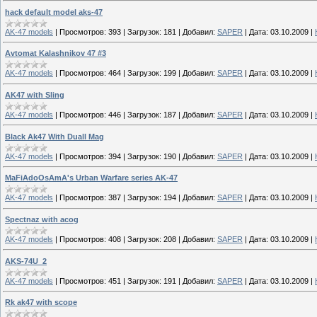
hack default model aks-47
AK-47 models
|
Просмотров:
393
|
Загрузок:
181
|
Добавил:
SAPER
|
Дата:
03.10.2009
|
Avtomat Kalashnikov 47 #3
AK-47 models
|
Просмотров:
464
|
Загрузок:
199
|
Добавил:
SAPER
|
Дата:
03.10.2009
|
AK47 with Sling
AK-47 models
|
Просмотров:
446
|
Загрузок:
187
|
Добавил:
SAPER
|
Дата:
03.10.2009
|
Black Ak47 With Duall Mag
AK-47 models
|
Просмотров:
394
|
Загрузок:
190
|
Добавил:
SAPER
|
Дата:
03.10.2009
|
MaFiAdoOsAmA's Urban Warfare series AK-47
AK-47 models
|
Просмотров:
387
|
Загрузок:
194
|
Добавил:
SAPER
|
Дата:
03.10.2009
|
Spectnaz with acog
AK-47 models
|
Просмотров:
408
|
Загрузок:
208
|
Добавил:
SAPER
|
Дата:
03.10.2009
|
AKS-74U_2
AK-47 models
|
Просмотров:
451
|
Загрузок:
191
|
Добавил:
SAPER
|
Дата:
03.10.2009
|
Rk ak47 with scope