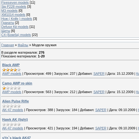
Fiveseven models
[11]
Sig P228 models
[3]
M3 models
[0]
XM1014 models
[0]
Нож ( Knife ) models
[3]
Гранаты
[2]
Defuse Kit models
[11]
Щиты
[6]
C4 (Бомба) models
[22]
Главная
»
Файлы
» Модели оружия
В разделе материалов
:
276
Показано материалов
:
1-20
Black AWP
AWP models
|
Просмотров:
499
|
Загрузок:
237
|
Добавил:
SAPER
|
Дата:
15.12.2009
|
К
Camo AWP re-skin
AWP models
|
Просмотров:
563
|
Загрузок:
212
|
Добавил:
SAPER
|
Дата:
15.12.2009
|
К
Alien Pulse Rifle
AK-47 models
|
Просмотров:
388
|
Загрузок:
184
|
Добавил:
SAPER
|
Дата:
09.10.2009
|
Hawk AK (light)
AK-47 models
|
Просмотров:
421
|
Загрузок:
194
|
Добавил:
SAPER
|
Дата:
09.10.2009
|
sYn`s black AK47