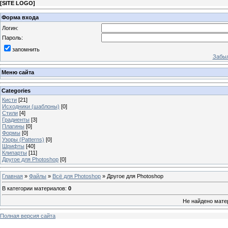
[
SITE LOGO
]
Форма входа
Логин:
Пароль:
запомнить
Забыл
Меню сайта
Categories
Кисти
[21]
Исходники (шаблоны)
[0]
Стили
[4]
Градиенты
[3]
Плагины
[0]
Формы
[0]
Узоры (Patterns)
[0]
Шрифты
[40]
Клипарты
[11]
Другое для Photoshop
[0]
Главная
»
Файлы
»
Всё для Photoshop
» Другое для Photoshop
В категории материалов
:
0
Не найдено мате
Полная версия сайта